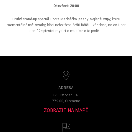
Otevření: 20:00
Druhý stand-up speciál Libora Macháčka je tady. Nejlepší vtipy, které
momentálně má: svatby, blbci nebo třeba čeští řidiči – všechno, na co Libor
nemůže přestat myslet a musí se o to podělit.
ADRESA
17. Listopadu 43
779 00, Olomouc
ZOBRAZIT NA MAPĚ