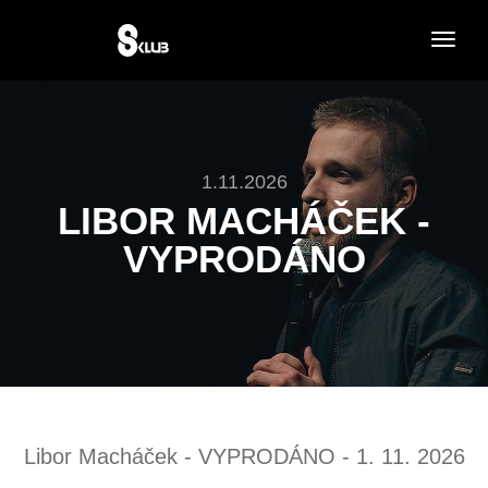
togg
navig
1.11.2026
LIBOR MACHÁČEK -
VYPRODÁNO
Libor Macháček - VYPRODÁNO - 1. 11. 2026