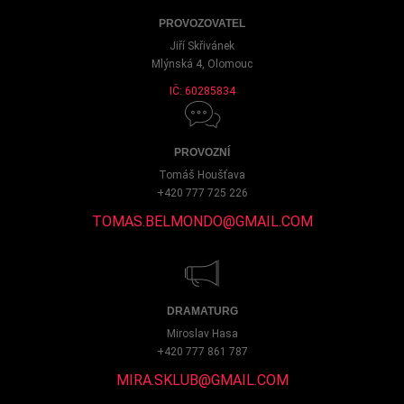
PROVOZOVATEL
Jiří Skřivánek
Mlýnská 4, Olomouc
IČ: 60285834
PROVOZNÍ
Tomáš Houšťava
+420 777 725 226
TOMAS.BELMONDO@GMAIL.COM
DRAMATURG
Miroslav Hasa
+420 777 861 787
MIRA.SKLUB@GMAIL.COM