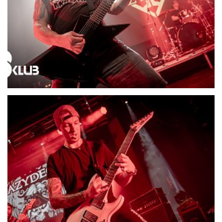
21720-DSC06668
21721-DSC06679