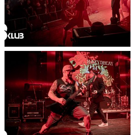
21706-DSC06593
21707-DSC06588