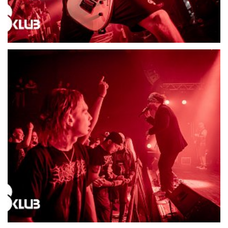
21722-DSC06697