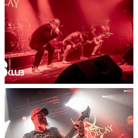
21719-DSC06661