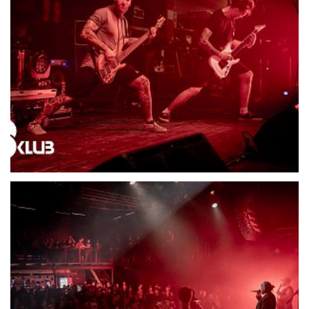
21705-DSC06585