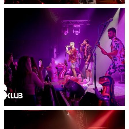
21699-DSC06553