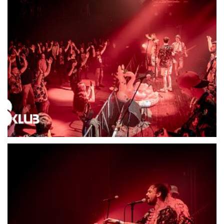
21700-DSC06568