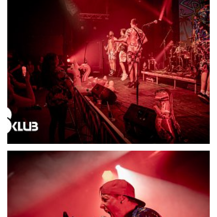
21695-DSC06533