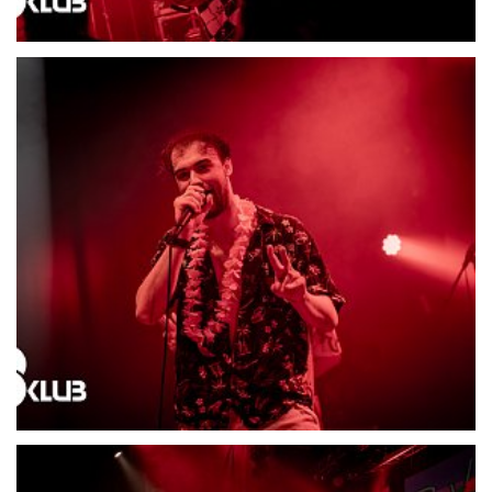
21694-DSC06530