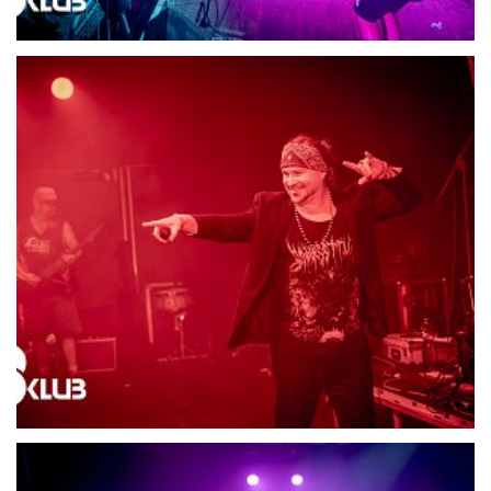
21713-DSC06617