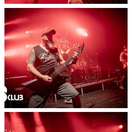
21718-DSC06646