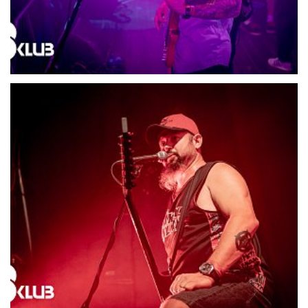
21717-DSC06644