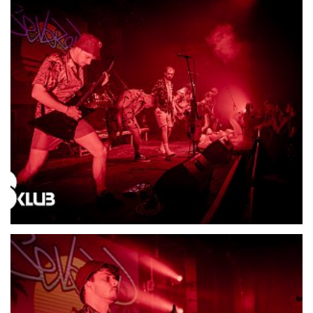
21690-DSC06506