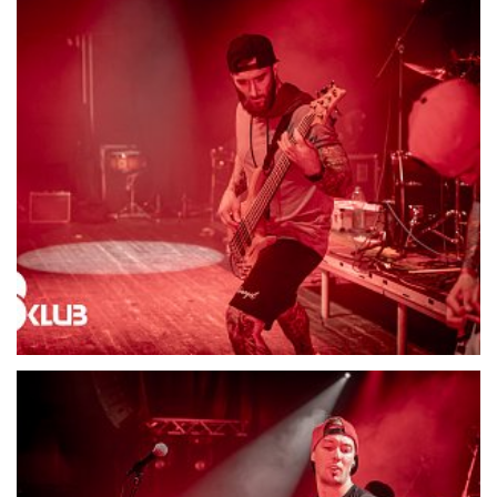
21709-DSC06599