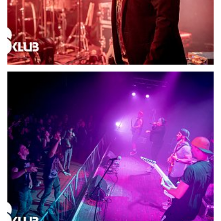
21712-DSC06623