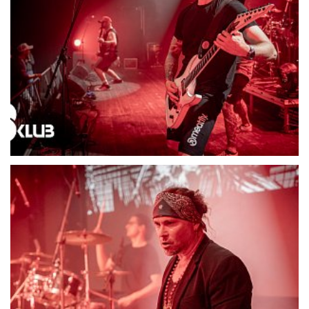
21710-DSC06607
21711-DSC06614