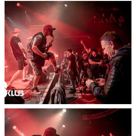
21723-DSC06707