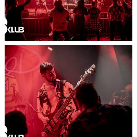
21693-DSC06524