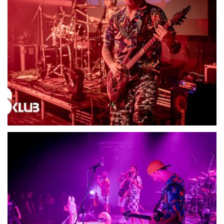
21686-DSC06484