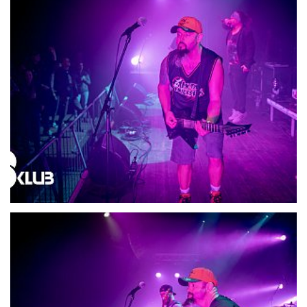
21714-DSC06628