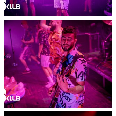
21689-DSC06500