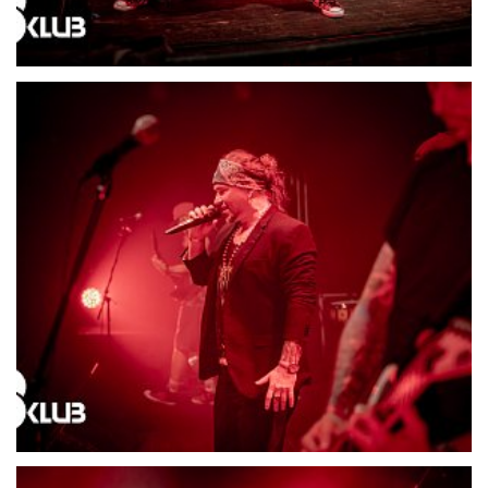
21708-DSC06596