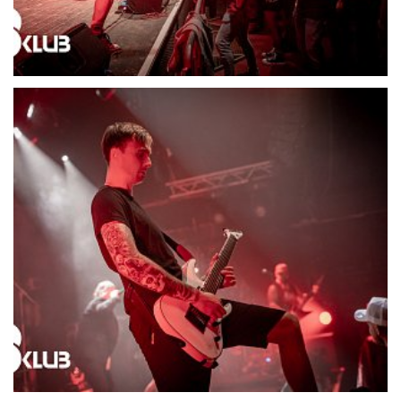
21703-DSC06578