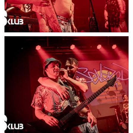
21698-DSC06547