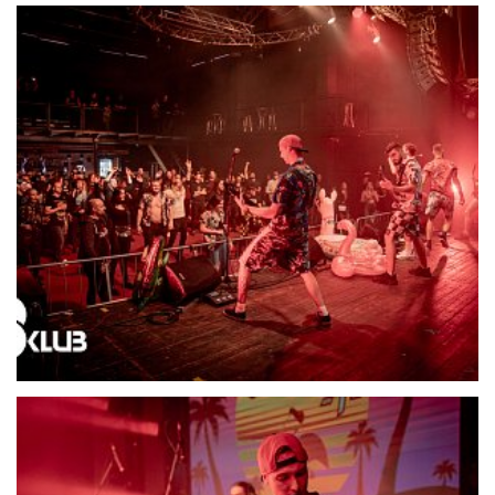
21685-DSC06479