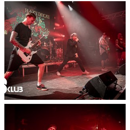
21704-DSC06582